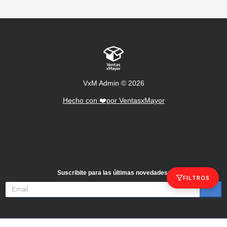
VxM Admin
©
2026
Hecho con ❤️por VentasxMayor
Suscribite para las últimas novedades
:
FILTROS